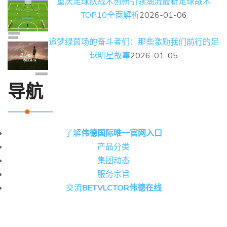
重庆足球队战术创新引领潮流最新足球战术
TOP10全面解析
2026-01-06
追梦绿茵场的奋斗者们：那些激励我们前行的足
球明星故事
2026-01-05
导航
了解
伟德国际唯一官网入口
产品分类
集团动态
服务宗旨
交流
BETVLCTOR伟德在线