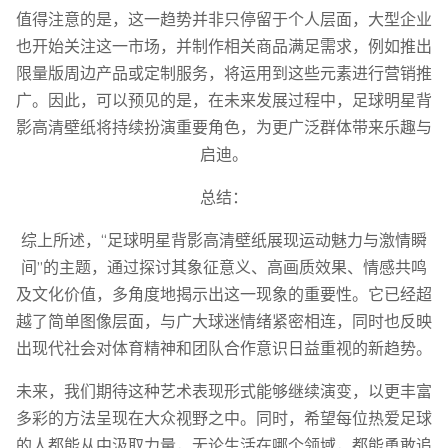
值得注意的是，这一趋势并非只停留于个人层面，大型企业
也开始关注这一市场，并制作相关商品满足需求，例如推出
限量版周边产品或定制服务，将运用到这些元素进行营销推
广。因此，可以预见的是，在未来发展过程中，足球明星背
影高清壁纸将持续扮演重要角色，为更广泛群体带来乐趣与
启迪。
总结：
综上所述，“足球明星背影高清壁纸展现运动魅力与激情瞬
间”的主题，通过探讨其象征意义、高画质效果、情感共鸣
及文化价值，多角度地揭示出这一现象的重要性。它已经超
越了简单图像层面，与广大球迷情绪紧密相连，同时也反映
出现代社会对体育精神和团队合作意识日益重视的新趋势。
未来，我们期待这种艺术表现形式能够继续演变，以更丰富
多彩的方法呈现在大众视野之中。同时，希望每位热爱足球
的人都能从中汲取力量，无论生活在哪个领域，都能勇敢追