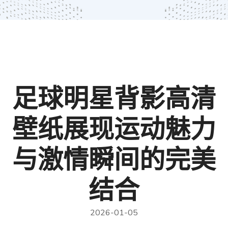
足球明星背影高清
壁纸展现运动魅力
与激情瞬间的完美
结合
2026-01-05