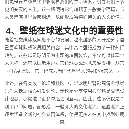
们更是在潜移默化中影响着我们的生活态度，引导我们追求
更加充实的人生。这一切使得它们超越了一般美学范畴，与
人类情感世界紧密相连，从而形成独特而持久的人文价值。
4、壁纸在球迷文化中的重要性
随着社交媒体及网络平台的发展，越来越多的人开始分享自
己喜欢球队或球员相关内容，其中高清壁纸成为了一种热门
趋势。这些以足球明星为主题的墙面装饰，不仅可以体现个
人风格，还可以展示用户对某位球员或球队忠诚支持。从某
种程度上说，它已经成为新时代年轻人的身份标志之一。
此外，在各类线上论坛和社区中，足球明星背影高清壁纸经
常作为话题核心引发讨论，无论是分享使用心得还是交流设
计理念，都促进了更多球迷之间互动。因此，这不仅仅是个
别用户的问题，而形成了一股庞大的文化潮流。这股潮流正
逐步塑造全新的社会认同体系，使得更多人在其中找到归属
感。