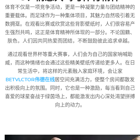
体育不仅是一项竞争活动，更是一种凝聚力量与团结精神的
重要载体。而足球作为一种集体项目，其魅力自然吸引着无
数拥趸。在观看比赛或欣赏这些背影壁纸时，人们很容易产
生强烈共鸣，这正是体育精神所体现的一部分。不论国籍、
肤色，人们因共同热爱而团结，不断鼓励彼此追求卓越。
通过观看世界杯等重大赛事，人们会为自己的国家呐喊助
威，而这种情绪也会通过这些精美壁纸传递给更多人。在日
常生活中，将这样的元素融入家庭环境，会让家
BETVLCTOR伟德在线
居空间充满活力，使整个房间都散发
出积极向上的氛围。同时，它也是一种激励，每当看到自己
喜爱的球星奋战于绿茵场上，都能激发出内心深处渴望拼搏
向上的动力。