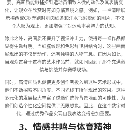
要。高画质能够捕捉到运动员细致入微的动作及其表情变
化，让观众在欣赏时有如身临其境之感。例如，一幅清晰展
示梅西或C罗奔跑时肌肉线条和汗水飞溅瞬间的图片，不仅
令人叹为观止，更加增强了对运动本身魅力的认知。
除此之外，高画质还提升了视觉冲击力，使得每一幅作品都
显得生动鲜明。当细腻纹理和色彩鲜艳相结合时，这些画面
展现出的不仅是动作，还有独特的人物气息。正因为如此，
当观众置身于这样的艺术作品前，就如同回到了那个充满激
情与挑战并存赛季现场。
同时，高清画质也促使更多创作者投入到这种艺术形式中，
他们不断探索不同角度、不同光线下所呈现出的效果。这种
多元化的发展极大丰富了球迷们选择背景墙面的可能性，为
他们创造个性化空间提供了无限想象。因此，在这个数字时
代，通过优秀作品实现自我表达变得愈加重要。
3、情感共鸣与体育精神