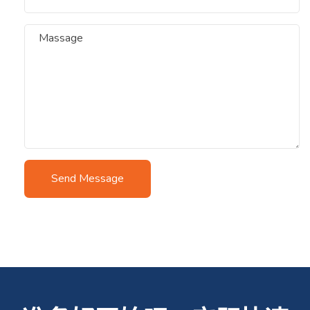
Send Message