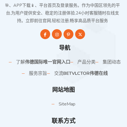
🎯、APP下载📱、平台首页及登录服务。作为中国区领先的平
台,为用户提供安全、稳定的注册体验,24小时客服随时在线支
持。立即前往官网,轻松注册,畅享高品质平台服务
导航
了解
伟德国际唯一官网入口
产品分类
集团动态
服务宗旨
交流
BETVLCTOR伟德在线
网站地图
SiteMap
联系方式