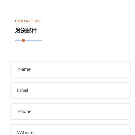
CONTACT US
发送邮件