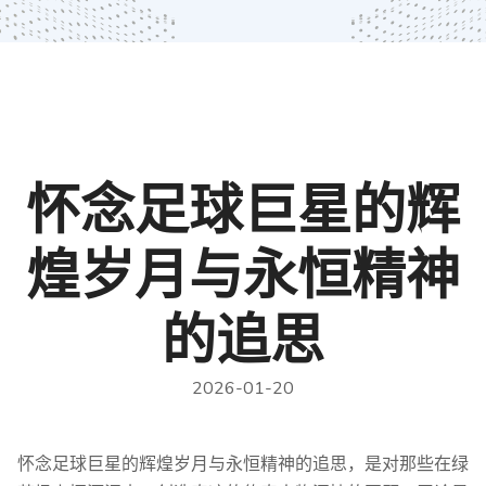
怀念足球巨星的辉
煌岁月与永恒精神
的追思
2026-01-20
怀念足球巨星的辉煌岁月与永恒精神的追思，是对那些在绿