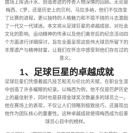
茵场上挥洒汗水、创造奇迹的传奇人物深情的回顾。无论是
梅西、C罗，还是历史上的贝利、马拉多纳，他们不仅改变
了比赛的进程，更以独特的人格魅力和不屈不挠的斗志激励
了一代又一代球迷。本文将从足球巨星的卓越成就、对社会
文化的影响、运动精神的传承以及他们离世后的纪念活动四
个方面进行详细探讨，旨在全面呈现这些伟大球员所留下的
丰厚遗产与精神财富，让我们在怀念中感受到他们存在过的
意义。
1、足球巨星的卓越成就
足球巨星们凭借着超凡技艺和无与伦比的天赋，在职业生涯
中创造了许多耀眼的纪录。以梅西为例，他不仅是巴萨历史
上的最佳射手，同时也是获得金球奖次数最多的球员之一。
他在赛场上的表现，不仅让人们领略到极致技巧，还展现出
他作为团队核心的重要性。这种卓越成就使得梅西成为后辈
球员心目中的榜样。