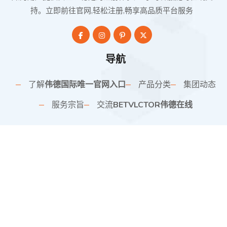
持。立即前往官网,轻松注册,畅享高品质平台服务
导航
了解
伟德国际唯一官网入口
产品分类
集团动态
服务宗旨
交流
BETVLCTOR伟德在线
网站地图
SiteMap
联系方式
北京市怀柔区雁栖经济开发区雁栖大街13号3层（集群注册）