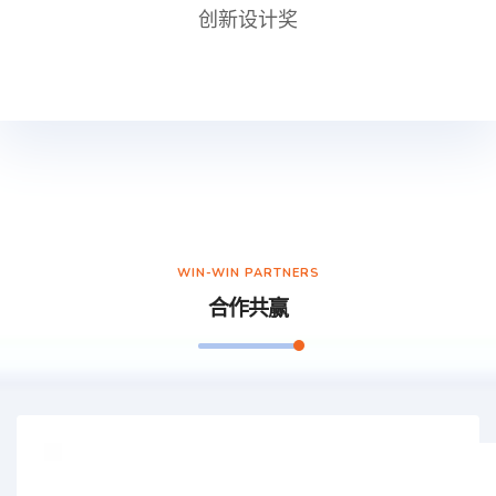
创新设计奖
WIN-WIN PARTNERS
合作共赢