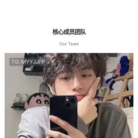
核心成员团队
Our Team