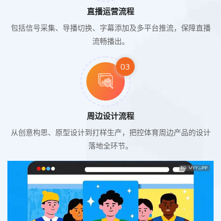
直播运营流程
包括信号采集、导播切换、字幕添加及多平台推流，保障直播
流畅播出。
03
周边设计流程
从创意构思、原型设计到打样生产，把控体育周边产品的设计
落地全环节。