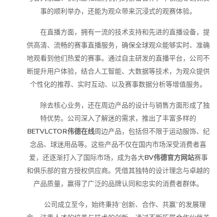
事的顺利举办，还能为观众带来沉浸式的观赛体验。
在直播方面，拥有一流的技术支持和先进的直播设备，提
供高清、流畅的赛事直播服务，确保全球观众能够实时、准确
地观看到他们热爱的赛事。通过自主研发的直播平台，公司不
断提升用户体验，结合人工智能、大数据等技术，为观众提供
个性化的推荐、实时互动、以及赛事数据分析等增值服务。
除去核心业务，还在周边产品的设计与销售方面形成了独
特优势。公司深入了解迷的需求，推出了丰富多样的
BETVLCTOR伟德在线
周边产品，包括但不限于运动服饰、纪
念品、球迷用品等。这些产品不仅在国内市场深受消费者喜
爱，还逐渐打入了国际市场，成为各大
BV伟德官方网站
赛事
和俱乐部的官方授权供应商。凭借其独特的设计理念与卓越的
产品质量，赢得了广泛的品牌认同和忠实的消费者群体。
公司成立至今，始终秉持“创新、合作、共赢”的发展理