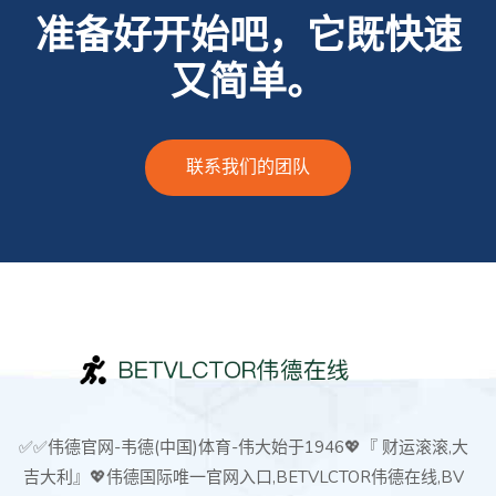
准备好开始吧，它既快速
又简单。
联系我们的团队
✅✅伟德官网-韦德(中国)体育-伟大始于1946💖『 财运滚滚,大
吉大利』💖伟德国际唯一官网入口,BETVLCTOR伟德在线,BV