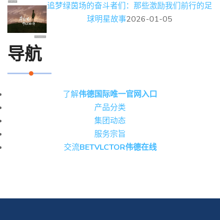
追梦绿茵场的奋斗者们：那些激励我们前行的足
球明星故事
2026-01-05
导航
了解
伟德国际唯一官网入口
产品分类
集团动态
服务宗旨
交流
BETVLCTOR伟德在线