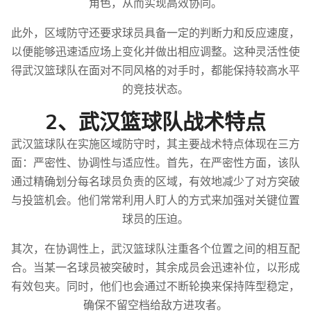
角色，从而实现高效协同。
此外，区域防守还要求球员具备一定的判断力和反应速度，
以便能够迅速适应场上变化并做出相应调整。这种灵活性使
得武汉篮球队在面对不同风格的对手时，都能保持较高水平
的竞技状态。
2、武汉篮球队战术特点
武汉篮球队在实施区域防守时，其主要战术特点体现在三方
面：严密性、协调性与适应性。首先，在严密性方面，该队
通过精确划分每名球员负责的区域，有效地减少了对方突破
与投篮机会。他们常常利用人盯人的方式来加强对关键位置
球员的压迫。
其次，在协调性上，武汉篮球队注重各个位置之间的相互配
合。当某一名球员被突破时，其余成员会迅速补位，以形成
有效包夹。同时，他们也会通过不断轮换来保持阵型稳定，
确保不留空档给敌方进攻者。