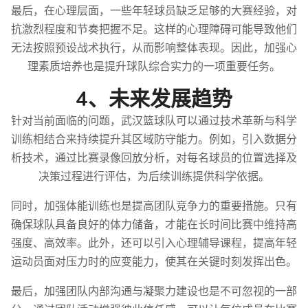
最后，在心理层面，一些年轻球员缺乏足够的大赛经验，对
抗激烈程度和节奏把握不足。这样的心理障碍可能导致他们
无法按照预设战术执行，从而影响整体表现。因此，加强心
理素质培养也是提升球队综合实力的一项重要任务。
4、未来发展趋势
针对当前面临的问题，武汉篮球队可以通过技术革新与科学
训练相结合来持续提升其区域防守能力。例如，引入数据分
析技术，通过比赛录像回放分析，对每名球员的位置选择及
决策过程进行评估，为后续训练提供科学依据。
同时，加强体能训练也是提高团队竞争力的重要措施。只有
确保球队具备良好的体力储备，才能在长时间比赛中维持高
强度、高效率。此外，还可以引入心理辅导课程，提高年轻
运动员面对压力时的应变能力，使其在关键时刻发挥出色。
最后，加强团队内部沟通与凝聚力建设也是不可忽视的一部