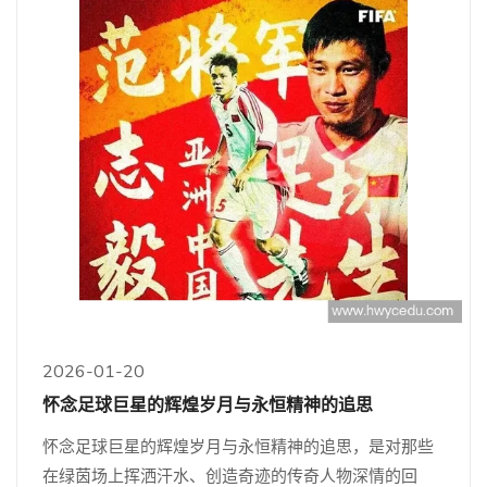
2026-01-20
怀念足球巨星的辉煌岁月与永恒精神的追思
怀念足球巨星的辉煌岁月与永恒精神的追思，是对那些
在绿茵场上挥洒汗水、创造奇迹的传奇人物深情的回