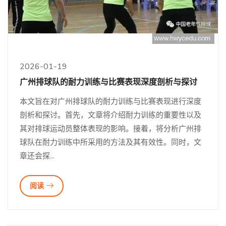
2026-01-19
广州排球队的耐力训练与比赛表现深度剖析与探讨
本文旨在对广州排球队的耐力训练与比赛表现进行深度
剖析和探讨。首先，文章将介绍耐力训练的重要性以及
其对排球运动员整体表现的影响。接着，将分析广州排
球队在耐力训练中所采用的方法及其有效性。同时，文
章还会探...
阅读