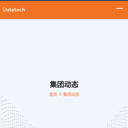
集团动态
首页
集团动态