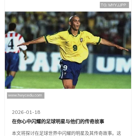
2026-01-18
在你心中闪耀的足球明星与他们的传奇故事
本文将探讨在足球世界中闪耀的明星及其传奇故事。这