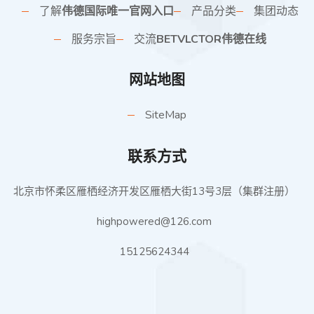
了解
伟德国际唯一官网入口
产品分类
集团动态
服务宗旨
交流
BETVLCTOR伟德在线
网站地图
SiteMap
联系方式
北京市怀柔区雁栖经济开发区雁栖大街13号3层（集群注册）
highpowered@126.com
15125624344