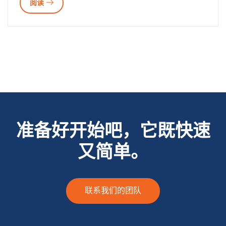
阅读
准备好开始吧，它既快速
又简单。
联系我们的团队