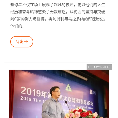
些球星不仅在场上展现了超凡的技艺，更以他们的人生
经历和奋斗精神感染了无数球迷。从梅西的坚持与突破
到C罗的努力与拼搏，再到贝利与马拉多纳的辉煌历史，
他们的...
阅读