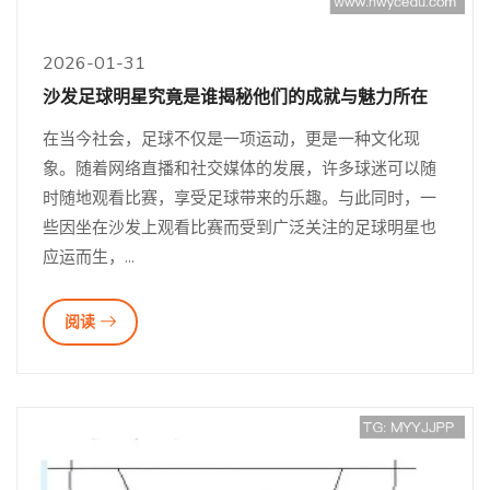
2026-01-31
沙发足球明星究竟是谁揭秘他们的成就与魅力所在
在当今社会，足球不仅是一项运动，更是一种文化现
象。随着网络直播和社交媒体的发展，许多球迷可以随
时随地观看比赛，享受足球带来的乐趣。与此同时，一
些因坐在沙发上观看比赛而受到广泛关注的足球明星也
应运而生，...
阅读