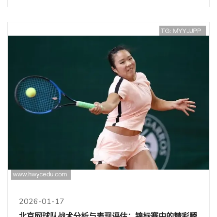
2026-01-17
北京网球队战术分析与表现评估：锦标赛中的精彩瞬